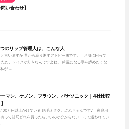
お問い合わせ】
ひみつのリップ管理人は、こんな人
と言いますか 昔から繰り返すアトピー肌です。 お肌に困って
 ただ、メイクが好きなんですよね。 綺麗になる事を諦めたくな
 ...
ヤーマン、ケノン、ブラウン、パナソニック｜4社比較
ト】
に100万円以上かけている 脱毛オタク、ぷれちゃんです♪ 家庭用
ゃ有って結局どれを買ったらいいのか分からない！って迷われてい
.