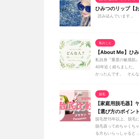
ひみつのリップ【
読み込んでいます…
私のこと
【About Me】
私自身『重度の敏感肌』
40年近く経ちました。
かったんです。 そんな私が
脱毛
【家庭用脱毛器】
【選び方のポイン
脱毛歴15年以上、脱毛
脱毛器ってめちゃくち
る方もいらっしゃると ..