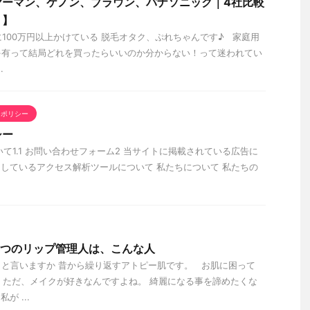
ヤーマン、ケノン、ブラウン、パナソニック｜4社比較
ト】
に100万円以上かけている 脱毛オタク、ぷれちゃんです♪ 家庭用
ゃ有って結局どれを買ったらいいのか分からない！って迷われてい
.
ーポリシー
シー
について1.1 お問い合わせフォーム2 当サイトに掲載されている広告に
用しているアクセス解析ツールについて 私たちについて 私たちの
ひみつのリップ管理人は、こんな人
と言いますか 昔から繰り返すアトピー肌です。 お肌に困って
 ただ、メイクが好きなんですよね。 綺麗になる事を諦めたくな
 ...