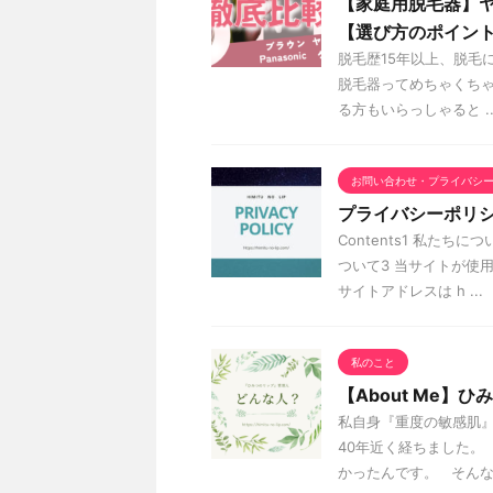
【家庭用脱毛器】
【選び方のポイン
脱毛歴15年以上、脱毛
脱毛器ってめちゃくち
る方もいらっしゃると ..
お問い合わせ・プライバシ
プライバシーポリ
Contents1 私たち
ついて3 当サイトが使
サイトアドレスは h ...
私のこと
【About Me】
私自身『重度の敏感肌』
40年近く経ちました。
かったんです。 そんな私が