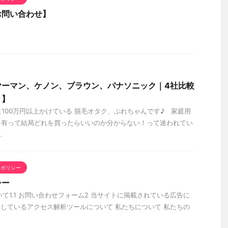
お問い合わせ】
ヤーマン、ケノン、ブラウン、パナソニック｜4社比較
ト】
に100万円以上かけている 脱毛オタク、ぷれちゃんです♪ 家庭用
ゃ有って結局どれを買ったらいいのか分からない！って迷われてい
.
ーポリシー
シー
について1.1 お問い合わせフォーム2 当サイトに掲載されている広告に
用しているアクセス解析ツールについて 私たちについて 私たちの