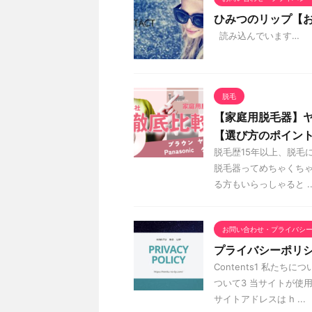
ひみつのリップ【
読み込んでいます…
脱毛
【家庭用脱毛器】
【選び方のポイン
脱毛歴15年以上、脱毛
脱毛器ってめちゃくち
る方もいらっしゃると ..
お問い合わせ・プライバシ
プライバシーポリ
Contents1 私たち
ついて3 当サイトが使
サイトアドレスは h ...