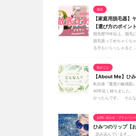
脱毛
【家庭用脱毛器】
【選び方のポイン
脱毛歴15年以上、脱毛
脱毛器ってめちゃくち
る方もいらっしゃると ..
私のこと
【About Me】
私自身『重度の敏感肌』
40年近く経ちました。
かったんです。 そんな私が
お問い合わせ・プライバシ
ひみつのリップ【
読み込んでいます…