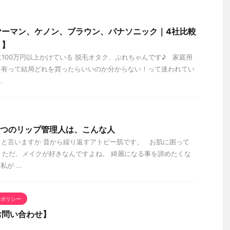
ヤーマン、ケノン、ブラウン、パナソニック｜4社比較
ト】
に100万円以上かけている 脱毛オタク、ぷれちゃんです♪ 家庭用
ゃ有って結局どれを買ったらいいのか分からない！って迷われてい
.
ひみつのリップ管理人は、こんな人
と言いますか 昔から繰り返すアトピー肌です。 お肌に困って
 ただ、メイクが好きなんですよね。 綺麗になる事を諦めたくな
 ...
ーポリシー
お問い合わせ】