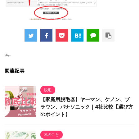
-
関連記事
脱毛
【家庭用脱毛器】ヤーマン、ケノン、ブ
ラウン、パナソニック｜4社比較【選び方
のポイント】
私のこと